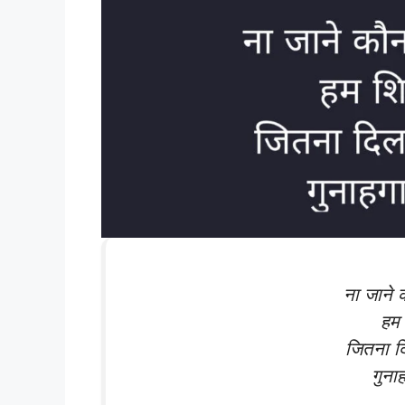
ना जाने 
हम 
जितना द
गुना