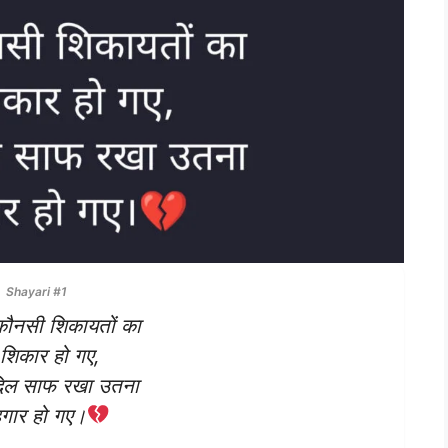
Shayari #1
कौनसी शिकायतों का
शिकार हो गए,
िल साफ रखा उतना
हगार हो गए।