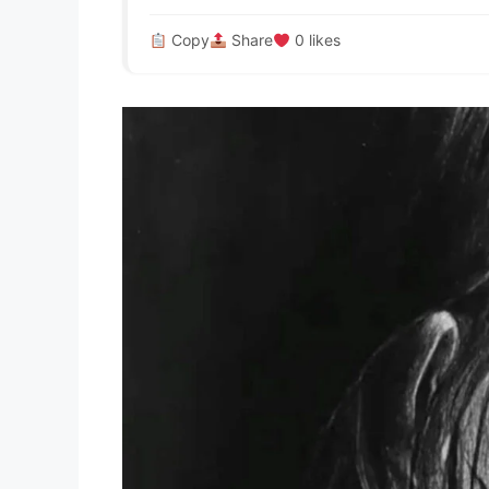
Copy
Share
0
likes