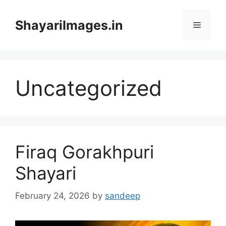
Skip
to
ShayariImages.in
Menu
content
Uncategorized
Firaq Gorakhpuri
Shayari
February 24, 2026
by
sandeep