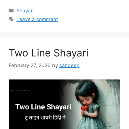
Categories
Shayari
Leave a comment
Two Line Shayari
February 27, 2026
by
sandeep