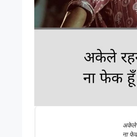
अकेले 
ना फेक